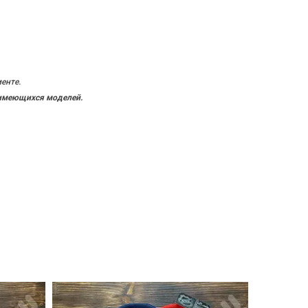
енте.
 имеющихся моделей.