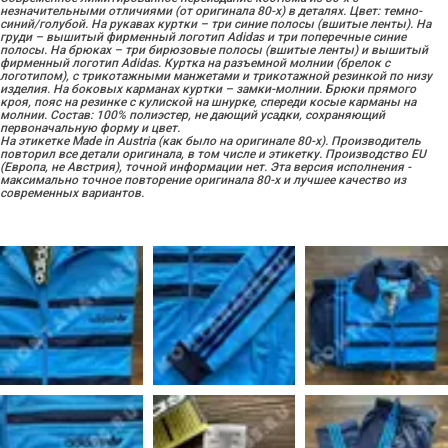
незначительными отличиями (от оригинала 80-х) в деталях. Цвет: темно-
синий/голубой. На рукавах куртки – три синие полосы (вшитые ленты). На
груди – вышитый фирменный логотип Adidas и три поперечные синие
полосы. На брюках – три бирюзовые полосы (вшитые ленты) и вышитый
фирменный логотип Adidas. Куртка на разъемной молнии (брелок с
логотипом), с трикотажными манжетами и трикотажной резинкой по низу
изделия. На боковых карманах куртки – замки-молнии. Брюки прямого
кроя, пояс на резинке с кулиской на шнурке, спереди косые карманы на
молнии. Состав: 100% полиэстер, не дающий усадки, сохраняющий
первоначальную форму и цвет.
На этикетке Made in Austria (как было на оригинале 80-х). Производитель
повторил все детали оригинала, в том числе и этикетку. Производство EU
(Европа, не Австрия), точной информации нет. Эта версия исполнения -
максимально точное повторение оригинала 80-х и лучшее качество из
современных вариантов.