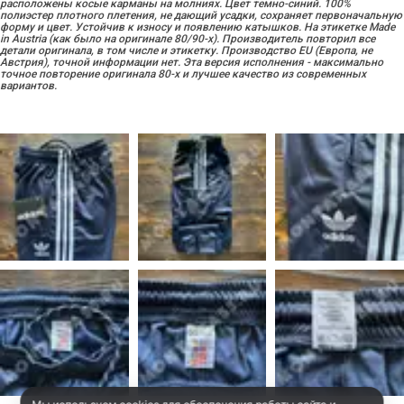
расположены косые карманы на молниях. Цвет темно-синий. 100%
полиэстер плотного плетения, не дающий усадки, сохраняет первоначальную
форму и цвет. Устойчив к износу и появлению катышков. На этикетке Made
in Austria (как было на оригинале 80/90-х). Производитель повторил все
детали оригинала, в том числе и этикетку. Производство EU (Европа, не
Австрия), точной информации нет. Эта версия исполнения - максимально
точное повторение оригинала 80-х и лучшее качество из современных
вариантов.