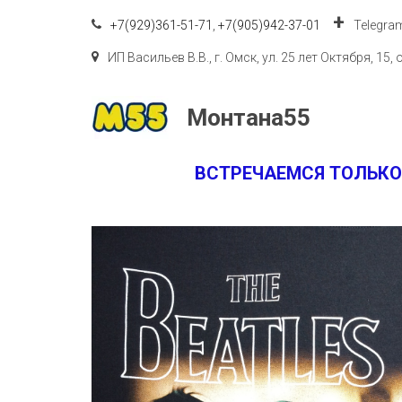
+7(929)361-51-71
,
+7(905)942-37-01
Telegra
ИП Васильев В.В.
,
г. Омск
,
ул. 25 лет Октября, 15
,
Монтана55
ВСТРЕЧАЕМСЯ ТОЛЬКО